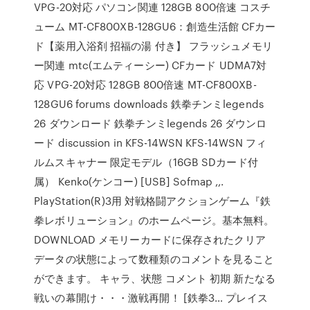
VPG-20対応 パソコン関連 128GB 800倍速 コスチ
ューム MT-CF800XB-128GU6：創造生活館 CFカー
ド【薬用入浴剤 招福の湯 付き】 フラッシュメモリ
ー関連 mtc(エムティーシー) CFカード UDMA7対
応 VPG-20対応 128GB 800倍速 MT-CF800XB-
128GU6 forums downloads 鉄拳チンミlegends
26 ダウンロード 鉄拳チンミlegends 26 ダウンロ
ード discussion in KFS-14WSN KFS-14WSN フィ
ルムスキャナー 限定モデル（16GB SDカード付
属） Kenko(ケンコー) [USB] Sofmap ,,.
PlayStation(R)3用 対戦格闘アクションゲーム『鉄
拳レボリューション』のホームページ。基本無料。
DOWNLOAD メモリーカードに保存されたクリア
データの状態によって数種類のコメントを見ること
ができます。 キャラ、状態 コメント 初期 新たなる
戦いの幕開け・・・激戦再開！ [鉄拳3… プレイス