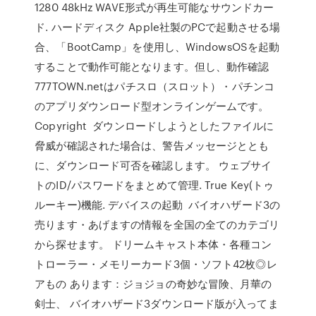
1280 48kHz WAVE形式が再生可能なサウンドカー
ド. ハードディスク Apple社製のPCで起動させる場
合、「BootCamp」を使用し、WindowsOSを起動
することで動作可能となります。但し、動作確認
777TOWN.netはパチスロ（スロット）・パチンコ
のアプリダウンロード型オンラインゲームです。
Copyright ダウンロードしようとしたファイルに
脅威が確認された場合は、警告メッセージととも
に、ダウンロード可否を確認します。 ウェブサイ
トのID/パスワードをまとめて管理. True Key(トゥ
ルーキー)機能. デバイスの起動 バイオハザード3の
売ります・あげますの情報を全国の全てのカテゴリ
から探せます。 ドリームキャスト本体・各種コン
トローラー・メモリーカード3個・ソフト42枚◎レ
アもの あります：ジョジョの奇妙な冒険、月華の
剣士、 バイオハザード3ダウンロード版が入ってま