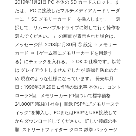
2019年11月21日 PC 本体の SD カードスロット、ま
たは、 PC に接続したマルチメディアカードリーダ
ーに 「 SD メモリーカード 」を挿入します。 「 選
択して、リムーバブルドライブに対して行う操作を
選んでください。 」 の画面が表示された場合は、
メッセージ部 2018年1月30日 ① 設定⇒ メモリー
カード ⇒【ゲーム毎にメモリーカードを用意す
る】にチェックを入れる。⇒ OK ② 仕様です。以前
は グレイアウトしませんでしたが 誤操作防止のた
め 現在のような仕様になっています。 発売年月
日：1996年3月29日 □当時の出来事 本体に、コント
ローラ2個、メモリーカード1個ついて標準価格
24,800円(税抜) [社会］百武 PSP®に“メモリーステ
ィック”を挿入し、PCまたはPS3®とUSB接続して
からダウンロードしてください。 詳しい接続の手
順 ストリートファイター クロス 鉄拳 パッケージ