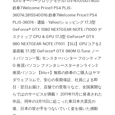
1070 オーバークロックモデル! GV-N1070G1-8GD
鉄拳7Welcome Price!! PS4 PLJS-
36074:2815540016:鉄拳7Welcome Price!! PS4
PLJS-36074 - 通販 - Yahoo!ショッピング 17.3型
GeForce® GTX 1080 NEXTGEAR-NOTE i71000 デ
スクトップ CPU & GPU 17.3型 GeForce® GTX
980 NEXTGEAR-NOTE i71101 【SLI】GPUコアを2
基搭載 17.3型 GeForce® GTX 980M G-Tune ノー
トパソコン一覧; モンスターハンター フロンティア
G 推奨パソコン ファンタシースターオンライン2
推奨パソコン 【blu-r】無双の鉄拳のご購入はヤマ
ダウェブコムで。安心の長期保証、社員による即
日・翌日お届け、店舗での受取りなど、全国展開な
らではのサービスが満載！ 2011年11月に発表された
作品。同年の3月11日に起こった東日本大震災の
後、日本の皆が手をつないでいく姿を描いた感動