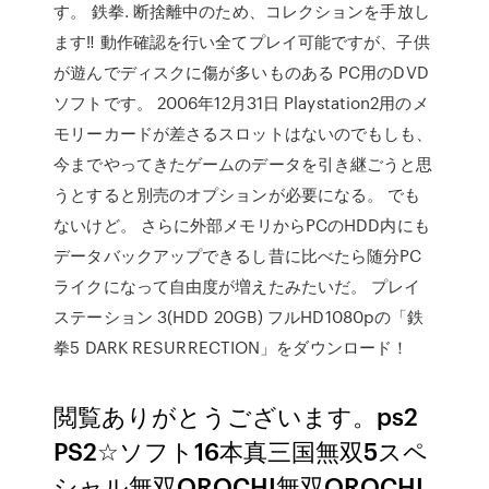
す。 鉄拳. 断捨離中のため、コレクションを手放し
ます‼️ 動作確認を行い全てプレイ可能ですが、子供
が遊んでディスクに傷が多いものある PC用のDVD
ソフトです。 2006年12月31日 Playstation2用のメ
モリーカードが差さるスロットはないのでもしも、
今までやってきたゲームのデータを引き継ごうと思
うとすると別売のオプションが必要になる。 でも
ないけど。 さらに外部メモリからPCのHDD内にも
データバックアップできるし昔に比べたら随分PC
ライクになって自由度が増えたみたいだ。 プレイ
ステーション 3(HDD 20GB) フルHD1080pの「鉄
拳5 DARK RESURRECTION」をダウンロード！
閲覧ありがとうございます。ps2
PS2☆ソフト16本真三国無双5スペ
シャル無双OROCHI無双OROCHI