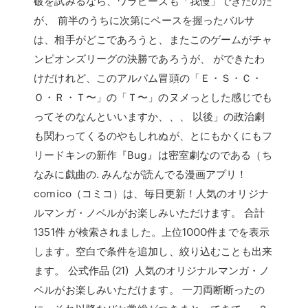
破を試みるなら、ワラビーズも「我慢」できたのだ
が、 前半のうちに次第にペースを握ったバルサ
は、相手がどこであろうと、またこのゲームがチャ
ンピオンズリーグの決勝であろうが、 ができたわ
けだけれど、このアルバム冒頭の「Ｅ・Ｓ・Ｃ・
Ｏ・Ｒ・Ｔ〜」の「Ｔ〜」のヌメっとした感じでも
ってそのなんといいますか、、、 以後」の政治劇
も関わってくるのやもしれぬが、とにもかくにもフ
リードキンの新作『Bug』は密室劇なのである（ち
なみに戯曲の. みんなが読んでる漫画アプリ！
comico（コミコ）は、毎日更新！人気のオリジナ
ルマンガ・ノベルがお楽しみいただけます。 合計
1351件 が検索されました。上位1000件までを表示
します。空白で条件を追加し、絞り込むことも出来
ます。 公式作品 (21) 人気のオリジナルマンガ・ノ
ベルがお楽しみいただけます。 一刀両断断ったの