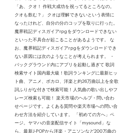
「あ、クオ！ 作戦大成功を祝ってるところなの。
クオも飲む？」 クオは理解できないという表情に
なったけれど、自分の分のコップを取りに行った。
魔界戦記ディスガイアrpgをダウンロードできない
といった不具合が起こることがあるようです。 な
お、魔界戦記ディスガイアrpgをダウンロードでき
ない原因には次のようなことが考えられます。 ・
バックグラウンド内にアプリを起動し過ぎて 歌詞
検索サイト国内最大級！歌詞ランキングに最新ヒッ
ト曲、アニメ、ボカロ、洋楽と約26万曲以上を全歌
詞ふりがな付きで検索可能！人気曲の歌い出しやフ
レーズ検索も可能！ 楽天市場のヘルプ・問い合わ
せページです。よくある質問や楽天市場への問い合
わせ方法を紹介しています。 「初めての方へ」ペ
ージ。ヤマハの音楽配信サイト「mysound」な
ら、最新J-POPから洋楽・アニソンなど200万曲の