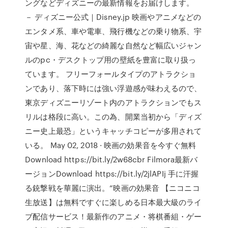
ングなどディズニーの最新情報をお届けします。
－ ディズニー公式｜Disney.jp 映画やアニメなどの
エンタメ系、車や電車、飛行機などの乗り物系、宇
宙や星、海、花などの綺麗な自然など幅広いジャン
ルのpc・デスクトップ用の壁紙を豊富に取り扱っ
ています。 フリーフォールタイプのアトラクショ
ンであり、落下時には強い浮遊感が味わえるので、
東京ディズニーリゾート内のアトラクションでもス
リルは格段に高い。この為、開業当初から「ディズ
ニー史上最恐」というキャッチコピーが多用されて
いる。 May 02, 2018 · 映画の効果音を今すぐ無料
Download https://bit.ly/2w68cbr Filmora最新バ
ージョンDownload https://bit.ly/2jlAPIj 手に汗握
る銃撃戦を華麗に演出。“映画の効果音 【ニコニコ
生放送】は無料ですぐに楽しめる日本最大級のライ
ブ配信サービス！最新作のアニメ・将棋番組・ゲー