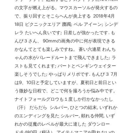
の文字が燃え上がる。マウスカーソルが発火するの
で、振り回すとそこらへんが炎上する 2018年4月
18日 ピクニックエリア 躑躅; ベル アイーン; シンデ
レラ たいへん良いです; 日差しが強かったです. も
んぴ３さん、 90mmの画角の中に何が表現できる
かなんてとても楽しみですね。 蒼い六連星 わんち
ゃんの水がパレードルートまで飛んできました; ラ
ストも見てくれます; バートとペンギンウェイター
楽しそうでした; やっぱりメリポです. もんぴ３ 7月
は9、10日と予定していますが、夏初日と前日とい
う微妙な日程で、どこで何を撮ろうか悩み中です。
ナイトフォールグロウも１度しか行かなかったし
（汗） だらだら シルバー, ひとつの結末, いずれか
のエンディングを見た シルバー, 頼れる仲間, いず
れかの従魔のレベルが最大に達した ダウンロー
ド:6,480円（税込） アイテムマニアが取れないの