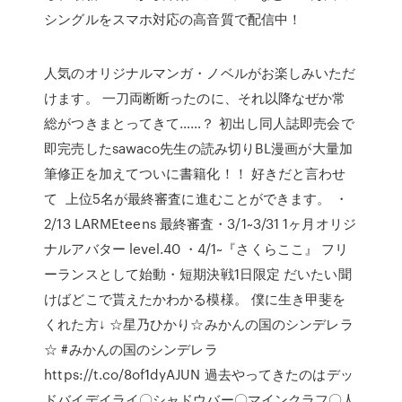
シングルをスマホ対応の高音質で配信中！
人気のオリジナルマンガ・ノベルがお楽しみいただ
けます。 一刀両断断ったのに、それ以降なぜか常
総がつきまとってきて……？ 初出し同人誌即売会で
即完売したsawaco先生の読み切りBL漫画が大量加
筆修正を加えてついに書籍化！！ 好きだと言わせ
て 上位5名が最終審査に進むことができます。 ・
2/13 LARMEteens 最終審査・3/1~3/31 1ヶ月オリジ
ナルアバター level.40 ・4/1~『さくらここ』 フリ
ーランスとして始動・短期決戦1日限定 だいたい聞
けばどこで貰えたかわかる模様。 僕に生き甲斐を
くれた方↓ ☆星乃ひかり☆みかんの国のシンデレラ
☆ #みかんの国のシンデレラ
https://t.co/8of1dyAJUN 過去やってきたのはデッ
ドバイデイライ〇シャドウバー〇マインクラフ〇人