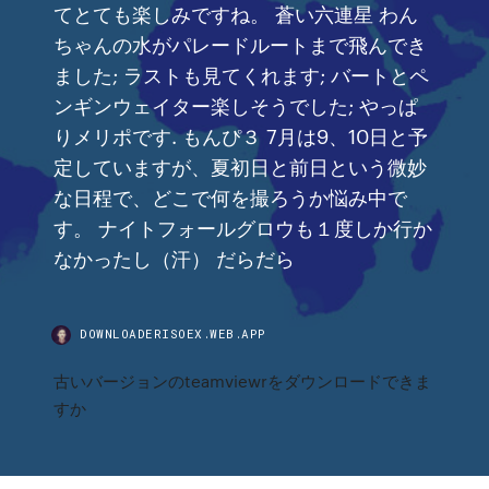
てとても楽しみですね。 蒼い六連星 わん
ちゃんの水がパレードルートまで飛んでき
ました; ラストも見てくれます; バートとペ
ンギンウェイター楽しそうでした; やっぱ
りメリポです. もんぴ３ 7月は9、10日と予
定していますが、夏初日と前日という微妙
な日程で、どこで何を撮ろうか悩み中で
す。 ナイトフォールグロウも１度しか行か
なかったし（汗） だらだら
DOWNLOADERISOEX.WEB.APP
古いバージョンのteamviewrをダウンロードできま
すか