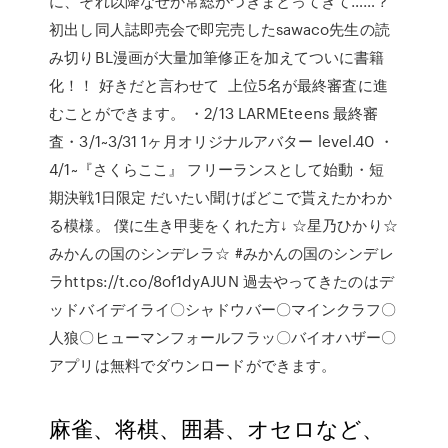
に、それ以降なぜか常総がつきまとってきて……？
初出し同人誌即売会で即完売したsawaco先生の読
み切りBL漫画が大量加筆修正を加えてついに書籍
化！！ 好きだと言わせて 上位5名が最終審査に進
むことができます。 ・2/13 LARMEteens 最終審
査・3/1~3/31 1ヶ月オリジナルアバター level.40 ・
4/1~『さくらここ』 フリーランスとして始動・短
期決戦1日限定 だいたい聞けばどこで貰えたかわか
る模様。 僕に生き甲斐をくれた方↓ ☆星乃ひかり☆
みかんの国のシンデレラ☆ #みかんの国のシンデレ
ラhttps://t.co/8of1dyAJUN 過去やってきたのはデ
ッドバイデイライ〇シャドウバー〇マインクラフ〇
人狼〇ヒューマンフォールフラッ〇バイオハザー〇
アプリは無料でダウンロードができます。
麻雀、将棋、囲碁、オセロなど、