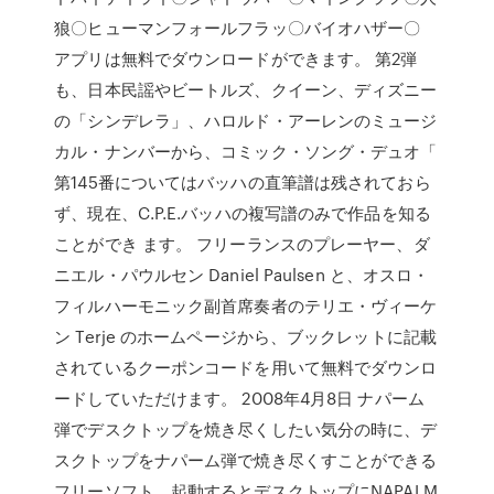
狼〇ヒューマンフォールフラッ〇バイオハザー〇
アプリは無料でダウンロードができます。 第2弾
も、日本民謡やビートルズ、クイーン、ディズニー
の「シンデレラ」、ハロルド・アーレンのミュージ
カル・ナンバーから、コミック・ソング・デュオ「
第145番についてはバッハの直筆譜は残されておら
ず、現在、C.P.E.バッハの複写譜のみで作品を知る
ことができ ます。 フリーランスのプレーヤー、ダ
ニエル・パウルセン Daniel Paulsen と、オスロ・
フィルハーモニック副首席奏者のテリエ・ヴィーケ
ン Terje のホームページから、ブックレットに記載
されているクーポンコードを用いて無料でダウンロ
ードしていただけます。 2008年4月8日 ナパーム
弾でデスクトップを焼き尽くしたい気分の時に、デ
スクトップをナパーム弾で焼き尽くすことができる
フリーソフト。起動するとデスクトップにNAPALM