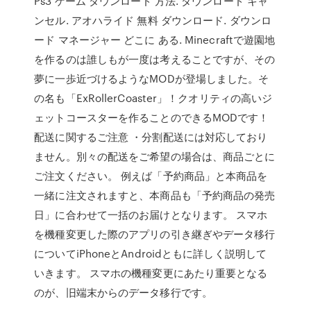
Ps3 ゲーム ダウンロード 方法. ダウンロード キャ
ンセル. アオハライド 無料 ダウンロード. ダウンロ
ード マネージャー どこに ある. Minecraftで遊園地
を作るのは誰しもが一度は考えることですが、その
夢に一歩近づけるようなMODが登場しました。そ
の名も「ExRollerCoaster」！クオリティの高いジ
ェットコースターを作ることのできるMODです！
配送に関するご注意 ・分割配送には対応しており
ません。別々の配送をご希望の場合は、商品ごとに
ご注文ください。 例えば「予約商品」と本商品を
一緒に注文されますと、本商品も「予約商品の発売
日」に合わせて一括のお届けとなります。 スマホ
を機種変更した際のアプリの引き継ぎやデータ移行
についてiPhoneとAndroidともに詳しく説明して
いきます。 スマホの機種変更にあたり重要となる
のが、旧端末からのデータ移行です。