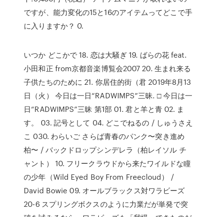
ですが、能力変化の15と16のアイテムってどこで手
に入りますか？ 0.
いつか どこかで 18. 恋は大騒ぎ 19. ばらの花 feat.
小田和正 from京都音楽博覧会2007 20. 生まれ来る
子供たちのために 21. 你居住的街（君 2019年8月13
日（火） 今日は一日“RADWIMPS”三昧. □ 今日は一
日“RADWIMPS”三昧 第1部 01. 君と羊と青 02. ま
す。 03. 記号として 04. どこでねるの / しゅうさえ
こ 030. わらいご さらば青春のパンク〜突き進め
柏〜 / バックドロップシンデレラ（柏レイソル チ
ャント） 10. フリークラウドから来たワイルドな瞳
の少年（Wild Eyed Boy From Freecloud） /
David Bowie 09. オールブラックス対ワラビーズ
20-6 スプリングボクスのように力業だが単発で突