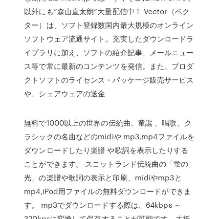
以外にも“森山直太朗”大量配信中！ Vector（ベク
ター）は、ソフト登録数国内最大規模のオンライン
ソフトウェア流通サイト。充実したダウンロードラ
イブラリに加え、ソフトの紹介記事、メールニュー
ス等で常に最新のコンテンツを発信。また、プロダ
クトソフトのライセンス・パッケージ販売サービス
や、シェアウェアの送金
無料で1000以上の世界の伝統曲、童謡 、唱歌、ク
ラシックの名曲などのmidiや mp3,mp4ファイルを
ダウンロードしたり楽譜 や歌詞を表示したりする
ことができます。 スコットランド伝統曲の「蛍の
光」の楽譜や歌詞の表示と印刷、midiやmp3と
mp4,iPod用ファイルの無料ダウンロードができま
す。 mp3でダウンロードする際は、64kbps ～
320kpsに変換して保存することが可能です。大抵