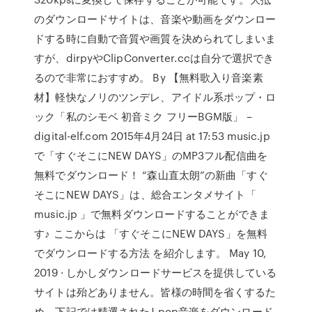
のダウンロードサイトは、音楽や動画をダウンロー
ドする時に自動で音質や画質を決められてしまいま
すが、dirpyやClipConverter.ccは自分で選択でき
るので非常におすすめ。 By 【無料歌入り音楽素
材】軽快なノリのツンデレ、アイドル系ポップ・ロ
ック「私のシモベ 初音ミク フリーBGM版」 –
digital-elf.com 2015年4月24日 at 17:53 music.jp
で「すぐそこにNEW DAYS」のMP3フル配信曲を
無料でダウンロード！ “森山直太朗”の新曲「すぐ
そこにNEW DAYS」は、総合エンタメサイト「
music.jp 」で無料ダウンロードすることができま
す♪ ここからは 「すぐそこにNEW DAYS」を無料
でダウンロードする方法 を紹介します。 May 10,
2019 · しかしダウンロードサービスを提供している
サイトは殆どありません。皆様の時間を省くするた
め、下記では精選されたJ-pop音楽をダウンロード