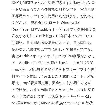
3GPをMP3ファイルに変換できます。動画ダウンロ
ードや編集もできる多機能な無料ソフト。写真と動
画専用のクラウドもご使用いただけます。おためし
ください。 無料ダウンロード Windows版
RealPlayer 日本AudibleオーディオブックをMP3に
変換する方法. Audibleは2015年日本でのサービス
を開始。日本国内の愛読者にとって、目も両手も
使わない読書体験は本当に新しくて超便利ですが、
実はAudibleオーディオブックはDRM制限がかかっ
て、Audibleアプリしか聴けません。 Jun 11, 2020
· mp4をmp3に無料で変換できるフリーソフトと無
料サイトを検証してみました！変換スピード、対応
形式、mp3音質満足度、安全性、使い勝手などの
面で検証、おすすめ順でまとめました。お役に立て
るように解説します！☆決定版☆ ⭐ AnyConvは、
5つ星のWMAからMP3への変換ツールです ⭐ 数秒