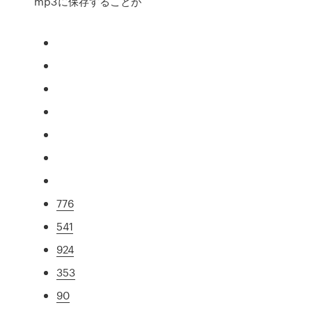
mp3に保存することが
776
541
924
353
90