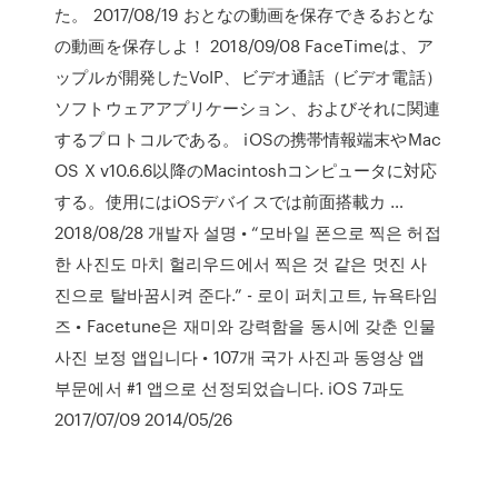
た。 2017/08/19 おとなの動画を保存できるおとな
の動画を保存しよ！ 2018/09/08 FaceTimeは、ア
ップルが開発したVoIP、ビデオ通話（ビデオ電話）
ソフトウェアアプリケーション、およびそれに関連
するプロトコルである。 iOSの携帯情報端末やMac
OS X v10.6.6以降のMacintoshコンピュータに対応
する。使用にはiOSデバイスでは前面搭載カ …
2018/08/28 개발자 설명 • “모바일 폰으로 찍은 허접
한 사진도 마치 헐리우드에서 찍은 것 같은 멋진 사
진으로 탈바꿈시켜 준다.” - 로이 퍼치고트, 뉴욕타임
즈 • Facetune은 재미와 강력함을 동시에 갖춘 인물
사진 보정 앱입니다 • 107개 국가 사진과 동영상 앱
부문에서 #1 앱으로 선정되었습니다. iOS 7과도
2017/07/09 2014/05/26