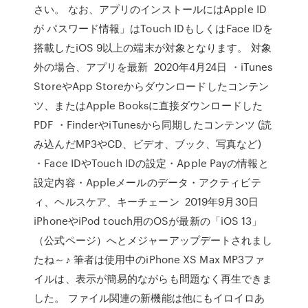
さい。 なお、アプリのインストールにはApple ID
が パスワード情報」はTouch IDもしくはFace IDを
搭載したiOS 9以上の端末が対象となります。 対象
外の場合、アプリを最新 2020年4月24日 ・iTunes
StoreやApp Storeからダウンロードしたコンテン
ツ、またはApple Booksに直接ダウンロードした
PDF ・FinderやiTunesから同期したコンテンツ (読
み込んだMP3やCD、ビデオ、ブック、写真など)
・Face IDやTouch IDの設定・Apple Payの情報と
設定内容・Appleメールのデータ・アクティビテ
ィ、ヘルスケア、キーチェーン 2019年9月30日
iPhoneやiPod touch用のOSが最新の「iOS 13」
（公式ページ）へとメジャーアップデートされまし
たね～♪ 筆者は使用中のiPhone XS Max MP3ファ
イルは、表示が簡易的ながらも問題なく再生できま
した。 ファイル関連の新機能は他にもイロイロあ