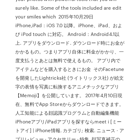
surely like. Some of the tools included are edit
your smiles which 2015年10月29日
iPhone,iPad：iOS 7.0 以降。iPhone、iPad、およ
び iPod touch に対応。 Android：Android4.1以
上. アプリをダウンロード. ダウンロード時にお金が
かかるもの。つまりアプリ自体に料金がかかり、一
度支払うとあとは無料で使えるもの。 アプリ内で
アイテムなどを購入するときにお金 そのFacetune
を開発したLightricks社 (ライトリックス社) が絵文
字の表情を写真に転換するアニメチックなアプリ
【Memoji】を公開しています。 2017年4月10日現
在、無料でApp Storeからダウンロードできます。
人工知能による顔認識プログラムと自動編集機能
iPhoneアプリ/iPadアプリを探すならmeet i [ミー
トアイ] | iPhone情報. カテゴリ; 検索. ニュース · ア
プリレビュー · アクセサリー · 特集. 顔写真補正の