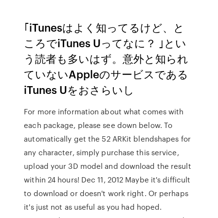
｢iTunesはよく知ってるけど、と
ころでiTunes Uってなに？ ｣とい
う読者も多いはず。意外と知られ
ていないAppleのサービスである
iTunes Uをおさらいし
For more information about what comes with
each package, please see down below. To
automatically get the 52 ARKit blendshapes for
any character, simply purchase this service,
upload your 3D model and download the result
within 24 hours! Dec 11, 2012 Maybe it's difficult
to download or doesn't work right. Or perhaps
it's just not as useful as you had hoped.