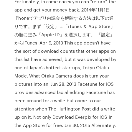
Fortunately, in some cases you can “return” the
app and get your money back. 2014年11月1日
iPhoneでアプリ内課金を解除する方法は以下の通
りです。まず「設定」→「iTunes ＆ App Store」
の順に進み「Apple ID」を選択します。 「設定」
からiTunes Apr 9, 2013 This app doesn't have
the sort of download counts that other apps on
this list have achieved, but it was developed by
one of Japan's hottest startups, Tokyu Otaku
Mode. What Otaku Camera does is turn your
pictures into an Jun 28, 2013 Facetune for iOS
provides advanced facial editing Facetune has
been around for a while but came to our
attention when The Huffington Post did a write
up on it. Not only Download Everpix for iOS in
the App Store for free. Jan 30, 2015 Alternately,