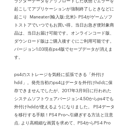
ラクターデータをアップロードした状態でエラーを
起こしてアプリケーションが強制終了しときなどに
起こり Maneater(輸入版:北米)- PS4がゲームソフ
トストアでいつでもお買い得。当日お急ぎ便対象商
品は、当日お届け可能です。オンラインコード版、
ダウンロード版はご購入後すぐにご利用可能です。
バージョン1.03現在ps4版でセーブデータが消えま
す。
ps4のストレージを気軽に拡張できる「外付け
hdd」。発売当初のps4はデータを外付けhddに保
存できませんでしたが、2017年3月9日に行われた
システムソフトウェアバージョン4.50からps4でも
外付けhddが使えるようになりました。 PS4データ
を移行する手順！PS4 Proへ引継ぎする方法と注意
点. より高精細な画質を求めて、PS4からPS4 Pro