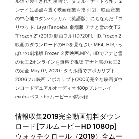
ル語で製作された映画で、タミル・ナードゥ州チェ
ンナイに拠点を置く映画産業を指す[2]。映画産業
の中心地コダンバッカム（英語版）にちなんだ「コ
リウッド. LayarTancebs. 劇場版 アナと雪の女王2
"Frozen 2" (2019) 動画フルHD720P!, HD.Frozen 2
映画のダウンロードのHDを見なさい.MP4, HDいっ
ぱいの劇場版 Frozen 2 夢映画.MP4, HDでアナと雪
の女王2オンラインを無料で視聴 アナと雪の女王2
の完全 May 07, 2020 · タミル語でアポカリプト
2006フル映画 アポカリプト(2006)完全な映画ダウ
ンロードデュアルオーディオ480pブルーレイ
esubs ベストhdムービーcc黙示録
情報収集2019完全動画無料ダウン
ロード[フルムービーHD 1080p]
ウォッチクロール（2019）全ムー