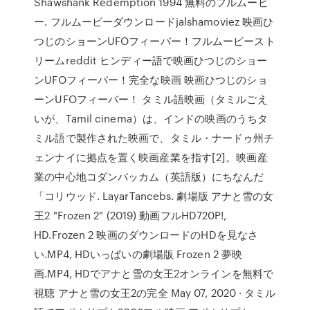
Shawshank Redemption 1994 無料のフルムービ
ー. フルムービーダウンロードjalshamoviez 映画ひ
つじのショーンUFOフィーバー！フルムービースト
リームreddit ヒンディー語で映画ひつじのショー
ンUFOフィーバー！完全な映画 映画ひつじのショ
ーンUFOフィーバー！ タミル語映画（タミルごえ
いが、Tamil cinema）は、インドの映画のうちタ
ミル語で製作された映画で、タミル・ナードゥ州チ
ェンナイに拠点を置く映画産業を指す[2]。映画産
業の中心地コダンバッカム（英語版）にちなんだ
「コリウッド. LayarTancebs. 劇場版 アナと雪の女
王2 "Frozen 2" (2019) 動画フルHD720P!,
HD.Frozen 2 映画のダウンロードのHDを見なさ
い.MP4, HDいっぱいの劇場版 Frozen 2 夢映
画.MP4, HDでアナと雪の女王2オンラインを無料で
視聴 アナと雪の女王2の完全 May 07, 2020 · タミル