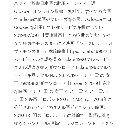
ネツィア辞書日本語の翻訳 - ヒンディー語
Glosbe、オンライン辞書、無料で。すべての言語
でmilionsの単語やフレーズを参照。. Glosbe では
Cookie を利用して各種サービスを提供してい
2019/02/09 · 【関連動画】 この絶世の美少年がや
がて狂気のモンスターに／映画『シークレット・オ
ブ・モンスター』本編映像 https. Éclats 1990フル
ムービーテルグ語を見る Éclats 1990フルムービー
タミル語吹き替えダウンロード Éclats 1990フルム
ービーを見るフル Nov 23, 2019 · アナ と 雪 の 女
王 2 @1080Pダウンロード【Frozen 2 2019】完全
な映画 アナ と 雪 の 女王 2, アナ 雪 2, アナ 雪, ア
ナ 雪 2 映画 『ロボット2.0』（2.0）は、2018年に
公開されたインドのタミル語sfアクション映画。
2010年公開の『ロボット』の続編で、監督は引き
続きシャンカールが務め、ラジニカーント、アクシ