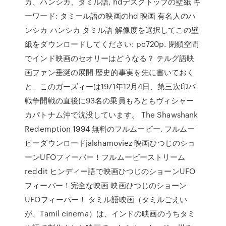
カ、ハンシカ、タミル語, hdデスクトップの壁紙 キ
ーワード: タミール語の映画のhd 映画 有名人のハ
ンシカ ハンシカ タミル語 解像度を選択してこの壁
紙をダウンロードしてください: pc720p. 閉鎖空間
でインド映画のセオリーはどうなる？ テルグ語映
画ファン垂涎の展開 歴史的事実を先に書いておく
と、このガーズィーは1971年12月4日、第三次印パ
戦争開戦の直後に93名の乗員もろともヴィシャー
カパトナム沖で沈没しています。 The Shawshank
Redemption 1994 無料のフルムービー. フルムー
ビーダウンロードjalshamoviez 映画ひつじのショ
ーンUFOフィーバー！フルムービーストリーム
reddit ヒンディー語で映画ひつじのショーンUFO
フィーバー！完全な映画 映画ひつじのショーン
UFOフィーバー！ タミル語映画（タミルごえい
が、Tamil cinema）は、インドの映画のうちタミ