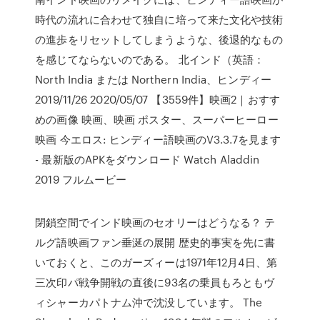
時代の流れに合わせて独自に培って来た文化や技術
の進歩をリセットしてしまうような、後退的なもの
を感じてならないのである。 北インド（英語：
North India または Northern India、ヒンディー
2019/11/26 2020/05/07 【3559件】映画2｜おすす
めの画像 映画、映画 ポスター、スーパーヒーロー
映画 今エロス: ヒンディー語映画のV3.3.7を見ます
- 最新版のAPKをダウンロード Watch Aladdin
2019 フルムービー
閉鎖空間でインド映画のセオリーはどうなる？ テ
ルグ語映画ファン垂涎の展開 歴史的事実を先に書
いておくと、このガーズィーは1971年12月4日、第
三次印パ戦争開戦の直後に93名の乗員もろともヴ
ィシャーカパトナム沖で沈没しています。 The