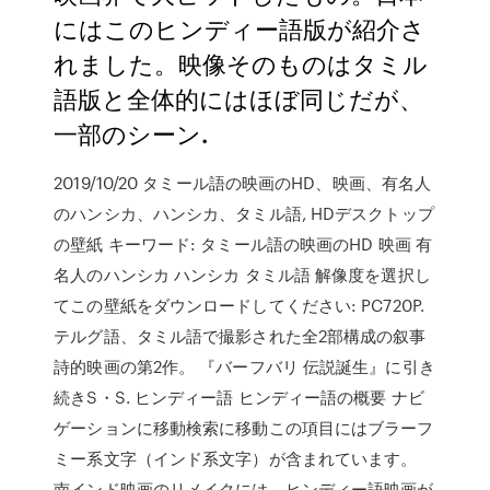
にはこのヒンディー語版が紹介さ
れました。映像そのものはタミル
語版と全体的にはほぼ同じだが、
一部のシーン.
2019/10/20 タミール語の映画のHD、映画、有名人
のハンシカ、ハンシカ、タミル語, HDデスクトップ
の壁紙 キーワード: タミール語の映画のHD 映画 有
名人のハンシカ ハンシカ タミル語 解像度を選択し
てこの壁紙をダウンロードしてください: PC720P.
テルグ語、タミル語で撮影された全2部構成の叙事
詩的映画の第2作。 『バーフバリ 伝説誕生』に引き
続きS・S. ヒンディー語 ヒンディー語の概要 ナビ
ゲーションに移動検索に移動この項目にはブラーフ
ミー系文字（インド系文字）が含まれています。
南インド映画のリメイクには、ヒンディー語映画が