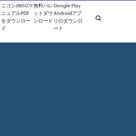
レ
ニコンd850マ
無料パレ
Google Play
無
ニュアルPDF
ットダウ
Androidアプ
ド
をダウンロー
ンロード
リのダウンロ
ド
ード