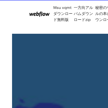
Msu vqmt
一方向アル
秘密の
ダウンロー
バムダウン
ルの本
ド無料版
ロードzip
ウンロ