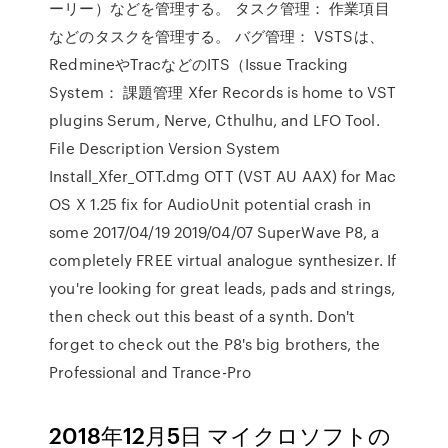
ーリー）などを管理する。 タスク管理： 作業項目
などのタスクを管理する。 バグ管理： VSTSは、
RedmineやTracなどのITS（Issue Tracking
System： 課題管理 Xfer Records is home to VST
plugins Serum, Nerve, Cthulhu, and LFO Tool.
File Description Version System
Install_Xfer_OTT.dmg OTT (VST AU AAX) for Mac
OS X 1.25 fix for AudioUnit potential crash in
some 2017/04/19 2019/04/07 SuperWave P8, a
completely FREE virtual analogue synthesizer. If
you're looking for great leads, pads and strings,
then check out this beast of a synth. Don't
forget to check out the P8's big brothers, the
Professional and Trance-Pro
2018年12月5日 マイクロソフトの